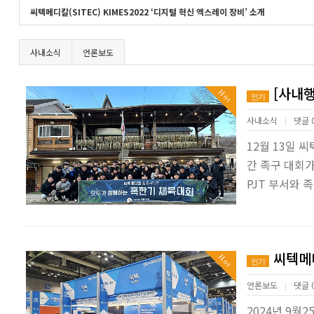
씨텍메디칼(SITEC) KIMES2022 ‘디지털 혁신 엑스레이 장비’ 소개
사내소식
언론보도
[사내행
Hot
인기
사내소식
댓글 
|
12월 13일
간 족구 대회
PJT 부서와
씨텍메디
Hot
인기
언론보도
댓글 
|
2024년 9월