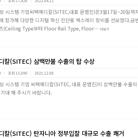
0
조회 17,426
2022.04.12
|
|
상 시스템 기업씨텍메디칼(SITEC,대표 문범진)은3월17일~20
22)에 참가해 다양한 디지털 혁신 진단용 엑스레이 장비를 선보였다.금
Ceiling Type부터 Floor Rail Type, Floor…
더보기
칼(SITEC) 삼백만불 수출의 탑 수상
0
조회 15,090
2021.12.08
|
|
상 시스템 기업 씨텍메디칼(SITEC, 대표 문범진)이 삼백만불 수
기대 해 주시기 바랍니다.
칼(SITEC) 탄자니아 정부입찰 대규모 수출 쾌거