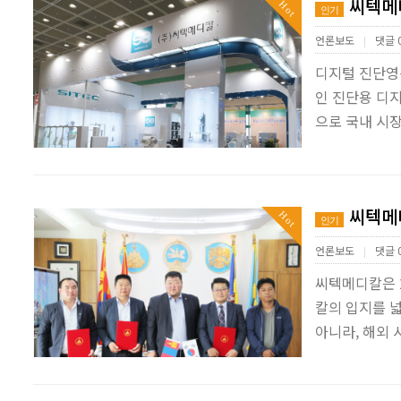
씨텍메디
Hot
인기
언론보도
댓글 
|
디지털 진단영상
인 진단용 디
으로 국내 시장
씨텍메디
Hot
인기
언론보도
댓글 
|
씨텍메디칼은 
칼의 입지를 
아니라, 해외