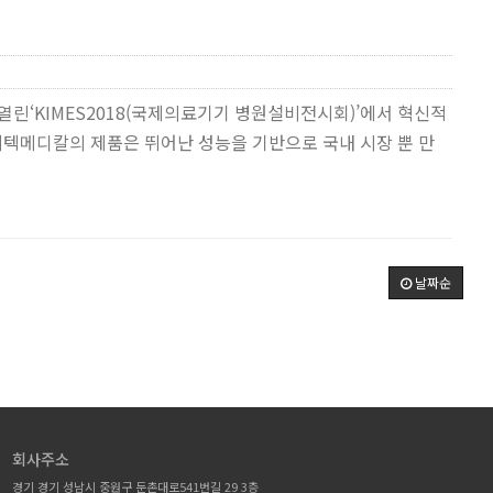
 열린‘KIMES2018(국제의료기기 병원설비전시회)’에서 혁신적
씨텍메디칼의 제품은 뛰어난 성능을 기반으로 국내 시장 뿐 만
날짜순
회사주소
경기 경기 성남시 중원구 둔촌대로541번길 29 3층