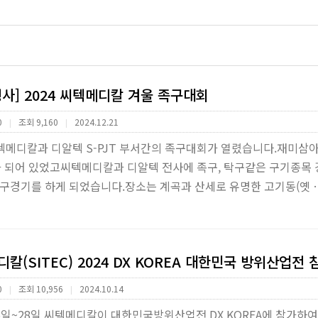
사] 2024 씨텍메디칼 겨울 족구대회
0
조회 9,160
2024.12.21
|
|
 씨텍메디칼과 디알텍 S-PJT 부서간의 족구대회가 열렸습니다.재미삼
가 되어 있었고씨텍메디칼과 디알텍 전사에 족구, 탁구같은 구기종목
 족구경기를 하게 되었습니다.장소는 계곡과 산세로 유명한 고기동(옛
칼(SITEC) 2024 DX KOREA 대한민국 방위산업전 
0
조회 10,956
2024.10.14
|
|
25일~28일 씨텍메디칼이 대한민국방위산업전 DX KOREA에 참가하