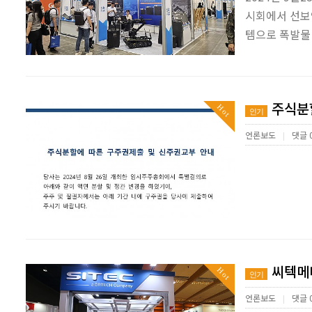
시회에서 선보인
템으로 폭발물
주식분할
Hot
인기
언론보도
댓글 
|
씨텍메디
Hot
인기
언론보도
댓글 
|