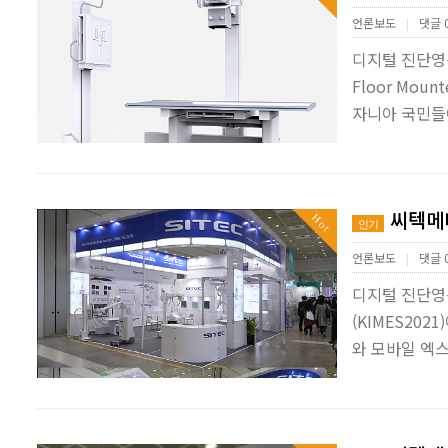
언론보도
댓글 
|
디지털 진단영상
Floor Mo
자니아 국민들
씨텍메디
Hot
인기
언론보도
댓글 
|
디지털 진단영상
(KIMES20
와 모바일 엑스