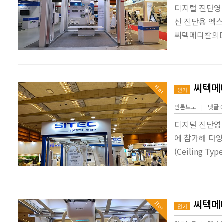
디지털 진단영
신 진단용 엑스
씨텍메디칼의D
씨텍메디
Hot
인기
언론보도
댓글 
|
디지털 진단영
에 참가해 다양
(Ceiling Ty
씨텍메디
Hot
인기