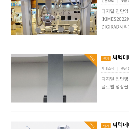
언론보도
댓글 
|
디지털 진단영
(KIMES20
DIGIRAD시리즈(
씨텍메디
Hot
인기
사내소식
댓글 
|
디지털 진단영
글로벌 성장을 
씨텍메디
Hot
인기