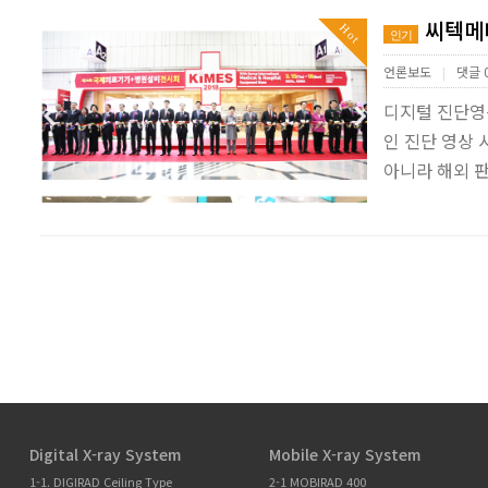
씨텍메디
Hot
인기
언론보도
댓글 
|
디지털 진단영상
인 진단 영상
아니라 해외 판
Digital X-ray System
Mobile X-ray System
1-1. DIGIRAD Ceiling Type
2-1 MOBIRAD 400